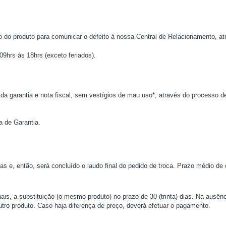
o do produto para comunicar o defeito à nossa Central de Relacionamento, atr
09hrs às 18hrs (exceto feriados).
a garantia e nota fiscal, sem vestígios de mau uso*, através do processo de
a de Garantia.
tas e, então, será concluído o laudo final do pedido de troca. Prazo médio de
nais, a substituição (o mesmo produto) no prazo de 30 (trinta) dias. Na aus
utro produto. Caso haja diferença de preço, deverá efetuar o pagamento.