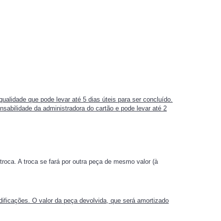
ualidade que pode levar até 5 dias úteis para ser concluído.
nsabilidade da administradora do cartão e pode levar até 2
troca. A troca se fará por outra peça de mesmo valor (à
dificações. O valor da peça devolvida, que será amortizado