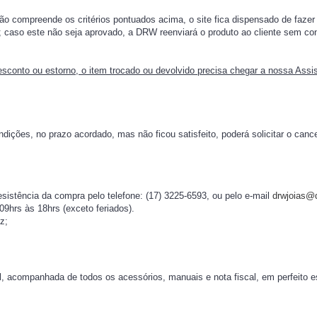
ão compreende os critérios pontuados acima, o site fica dispensado de faze
; caso este não seja aprovado, a DRW reenviará o produto ao cliente sem con
sconto ou estorno, o item trocado ou devolvido precisa chegar a nossa Assi
dições, no prazo acordado, mas não ficou satisfeito, poderá solicitar o canc
desistência da compra pelo telefone: (17) 3225-6593, ou pelo e-mail
drwjoias@d
09hrs às 18hrs (exceto feriados).
z;
, acompanhada de todos os acessórios, manuais e nota fiscal, em perfeito e