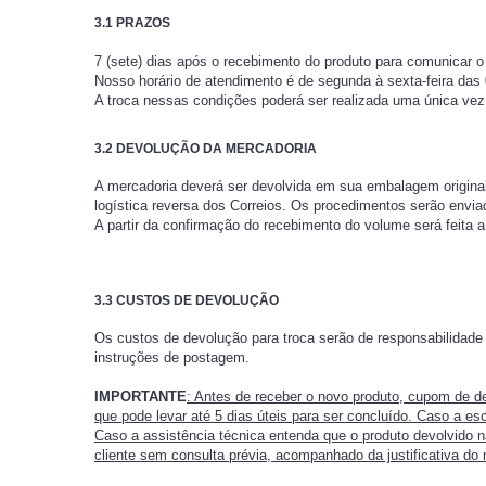
3.1 PRAZOS
7 (sete) dias após o recebimento do produto para comunicar o 
Nosso horário de atendimento é de segunda à sexta-feira das 
A troca nessas condições poderá ser realizada uma única vez
3.2 DEVOLUÇÃO DA MERCADORIA
A mercadoria deverá ser devolvida em sua embalagem original
logística reversa dos Correios. Os procedimentos serão enviad
A partir da confirmação do recebimento do volume será feita 
3.3 CUSTOS DE DEVOLUÇÃO
Os custos de devolução para troca serão de responsabilidade 
instruções de postagem.
IMPORTANTE
: Antes de receber o novo produto, cupom de de
que pode levar até 5 dias úteis para ser concluído. Caso a es
Caso a assistência técnica entenda que o produto devolvido n
cliente sem consulta prévia, acompanhado da justificativa do