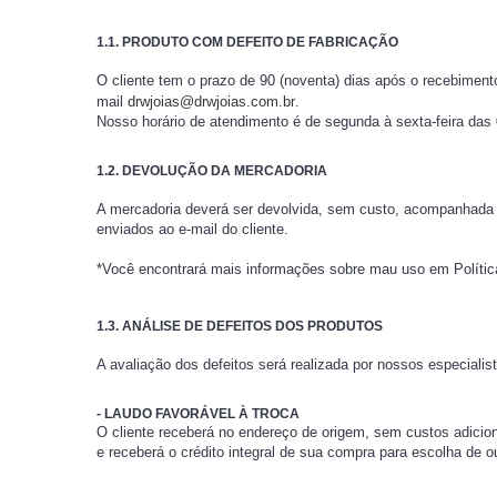
1.1. PRODUTO COM DEFEITO DE FABRICAÇÃO
O cliente tem o prazo de 90 (noventa) dias após o recebiment
mail
drwjoias@drwjoias.com.br
.
Nosso horário de atendimento é de segunda à sexta-feira das 
1.2. DEVOLUÇÃO DA MERCADORIA
A mercadoria deverá ser devolvida, sem custo, acompanhada d
enviados ao e-mail do cliente.
*Você encontrará mais informações sobre mau uso em Polític
1.3. ANÁLISE DE DEFEITOS DOS PRODUTOS
A avaliação dos defeitos será realizada por nossos especialis
- LAUDO FAVORÁVEL À TROCA
O cliente receberá no endereço de origem, sem custos adicio
e receberá o crédito integral de sua compra para escolha de o