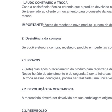
- LAUDO CONTRÁRIO À TROCA
Caso a assistência técnica entenda que o produto devolvido n
Será enviado ao cliente um orçamento para o conserto da joia
recusa.
IMPORTANTE
: Antes de receber o novo produto, cupom de de
2. Desistência da compra
Se você efetuou a compra, recebeu o produto em perfeitas con
2.1. PRAZOS
7 (sete) dias após o recebimento do produto para registrar a 
Nosso horário de atendimento é de segunda à sexta-feira das 
A troca nessas condições, poderá ser realizada uma única ve
2.2. DEVOLUÇÃO DA MERCADORIA
A mercadoria deverá ser devolvida em sua embalagem original
2.3. REEMBOLSO