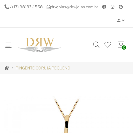
/ (17) 98133-1558
drwjoias@drwjoias.com.br
0
PINGENTE CORUJA PEQUENO